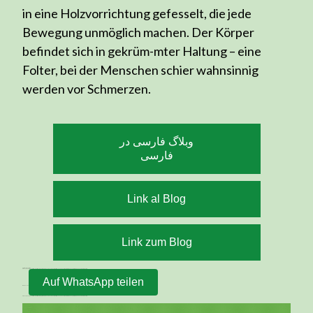
in eine Holzvorrichtung gefesselt, die jede
Bewegung unmöglich machen. Der Körper
befindet sich in gekrüm-mter Haltung – eine
Folter, bei der Menschen schier wahnsinnig
werden vor Schmerzen.
وبلاگ فارسی در
فارسی
Link al Blog
Link zum Blog
Auf WhatsApp teilen
Klicken Sie auf die Schaltfläche "Auf WhatsApp teilen", um den Link zu diesem Beitrag zu senden. Teilen Sie Ihre Gekooperation/danken und Kommentare.
Auf WhatsApp teilen
" tabindex="0">
Klicken Sie auf die Schaltfläche "Auf WhatsApp teilen", um den Link zu diesem Beitrag zu senden. Teilen Sie Ihre Gekooperation/danken und Kommentare.