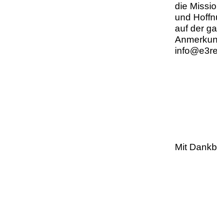
die Missi
und Hoffnu
auf der g
Anmerkung
info@e3r
Mit Dankb