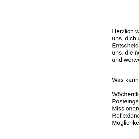
Herzlich 
uns, dich 
Entscheid
uns, die 
und wertvol
Was kanns
Wöchentli
Posteing
Missionar
Reflexion
Möglichke